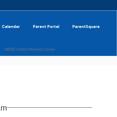
Calendar
Parent Portal
ParentSquare
HBISD Online Payment Center
am