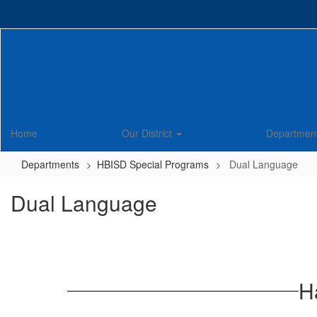
Skip
to
main
content
Home
Our District
Departmen
Departments
HBISD Special Programs
Dual Language
Dual Language
H