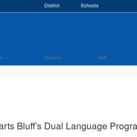
District
Schools
ts
Students
Staff
arts Bluff’s Dual Language Progr